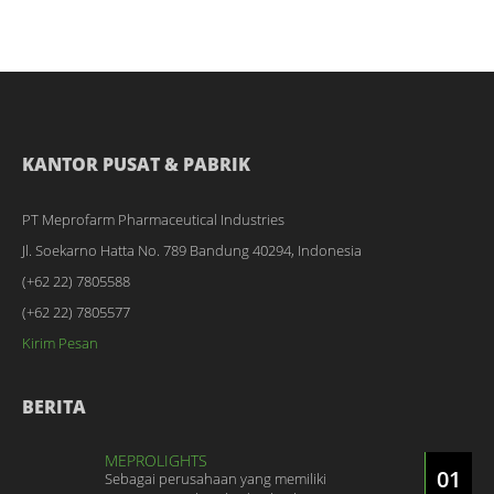
KANTOR PUSAT & PABRIK
PT Meprofarm Pharmaceutical Industries
Jl. Soekarno Hatta No. 789 Bandung 40294, Indonesia
(+62 22) 7805588
(+62 22) 7805577
Kirim Pesan
BERITA
MEPROLIGHTS
01
Sebagai perusahaan yang memiliki