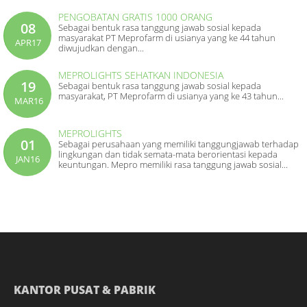
PENGOBATAN GRATIS 1000 ORANG
08
Sebagai bentuk rasa tanggung jawab sosial kepada
masyarakat PT Meprofarm di usianya yang ke 44 tahun
APR17
diwujudkan dengan...
MEPROLIGHTS SEHATKAN INDONESIA
19
Sebagai bentuk rasa tanggung jawab sosial kepada
masyarakat, PT Meprofarm di usianya yang ke 43 tahun...
MAR16
MEPROLIGHTS
01
Sebagai perusahaan yang memiliki tanggungjawab terhadap
lingkungan dan tidak semata-mata berorientasi kepada
JAN16
keuntungan. Mepro memiliki rasa tanggung jawab sosial...
KANTOR PUSAT & PABRIK